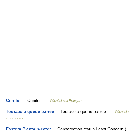
Crinifer
— Crinifer …
Wikipédia en Français
Touraco à queue barrée
— Touraco à queue barrée …
Wikipédia
en Français
Eastern Plantain-eater
— Conservation status Least Concern ( …