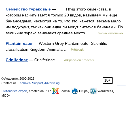
Семейство тураковые
— Птиц этого семейства, в
котором насчитывается только 20 видов, называем мы еще
бананоедами, несмотря на то, что это, кажется, весьма мало
им подходит, так как они едва ли могут питаться бананами. По
величине турако занимают среднее место… …
Жизнь животных
Plantain-eater
— Western Grey Plantain eater Scientific
classification Kingdom: Animalia …
Wikipedia
Criniferinae
— Criniferinae …
Wikipédia en Français
© Academic, 2000-2026
18+
Contact us:
Technical Support
,
Advertising
Dictionaries export
, created on PHP,
Joomla,
Drupal,
WordPress,
MODx.