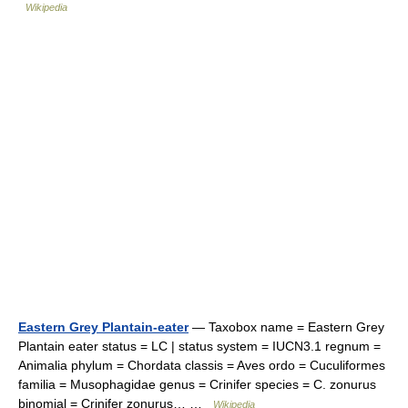
Wikipedia
Eastern Grey Plantain-eater
— Taxobox name = Eastern Grey
Plantain eater status = LC | status system = IUCN3.1 regnum =
Animalia phylum = Chordata classis = Aves ordo = Cuculiformes
familia = Musophagidae genus = Crinifer species = C. zonurus
binomial = Crinifer zonurus… …
Wikipedia