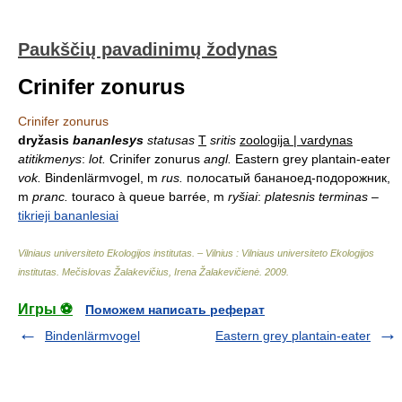
Paukščių pavadinimų žodynas
Crinifer zonurus
Crinifer zonurus
dryžasis
bananlesys
statusas
T
sritis
zoologija | vardynas
atitikmenys
:
lot.
Crinifer zonurus
angl.
Eastern grey plantain-eater
vok.
Bindenlärmvogel, m
rus.
полосатый бананоед-подорожник,
m
pranc.
touraco à queue barrée, m
ryšiai
:
platesnis terminas
–
tikrieji bananlesiai
Vilniaus universiteto Ekologijos institutas. – Vilnius : Vilniaus universiteto Ekologijos
institutas
.
Mečislovas Žalakevičius, Irena Žalakevičienė
.
2009
.
Игры ⚽
Поможем написать реферат
Bindenlärmvogel
Eastern grey plantain-eater